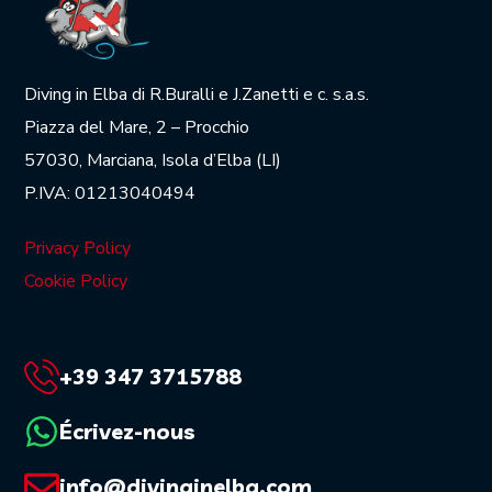
Diving in Elba di R.Buralli e J.Zanetti e c. s.a.s.
Piazza del Mare, 2 – Procchio
57030, Marciana, Isola d’Elba (LI)
P.IVA: 01213040494
Privacy Policy
Cookie Policy
+39 347 3715788
Écrivez-nous
info@divinginelba.com