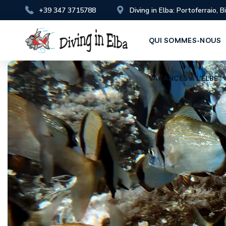
+39 347 3715788
Diving in Elba: Portoferraio, 
VACANCES À L’ELBE
QUI SOMMES-NOUS
VACANCES À L’ELBE