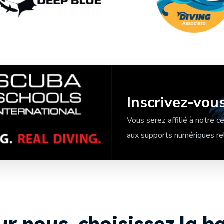
Inscrivez-vou
Vous serez affilié à notr
aux supports numériques rel
sur nous, choisissez la 