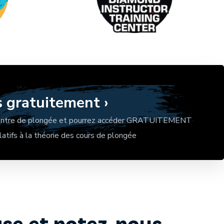
s gratuitement ›
e centre de plongée et pourrez accéder GRATUITEMENT
atifs à la théorie des cours de plongée
base et notez-nous