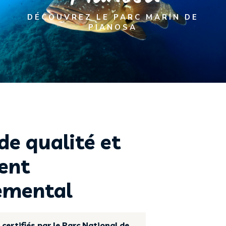
DÉCOUVREZ LE PARC MARIN DE
PIANOSA
de qualité et
ent
emental
certifiés par le Parc National de