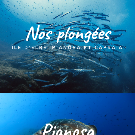
Nos plongées
ÎLE D’ELBE, PIANOSA ET CAPRAIA
Pianosa