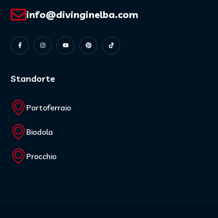
info@divinginelba.com
Standorte
Portoferraio
Biodola
Procchio