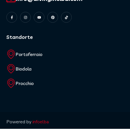
Standorte
Portoferraio
Biodola
Procchio
Powered by
infoelba