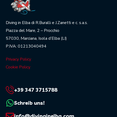
Diving in Elba di R.Buralli e J.Zanetti e c. s.a.s.
Piazza del Mare, 2 – Procchio
57030, Marciana, Isola d’Elba (LI)
P.IVA: 01213040494
Privacy Policy
Cookie Policy
+39 347 3715788
Schreib uns!
info@divinginelba.com