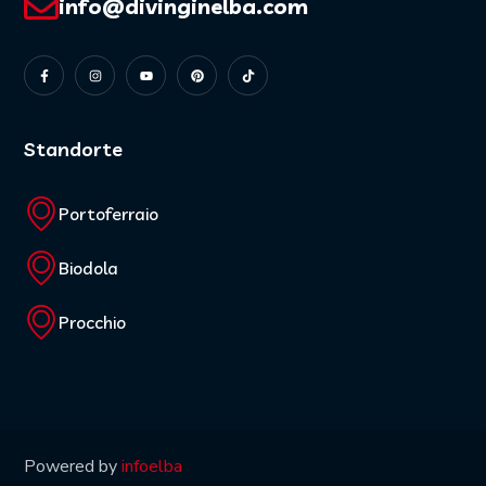
info@divinginelba.com
Standorte
Portoferraio
Biodola
Procchio
Powered by
infoelba