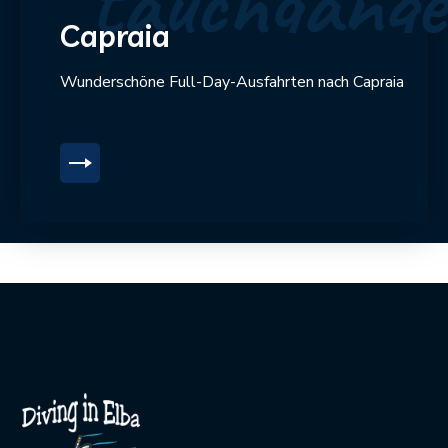
tauchgänge
Capraia
Wunderschöne Full-Day-Ausfahrten nach Capraia
SCOPRI DI PIÙ