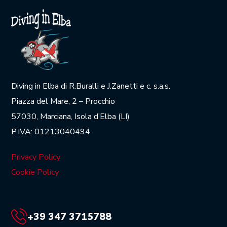
Diving in Elba di R.Buralli e J.Zanetti e c. s.a.s.
Piazza del Mare, 2 – Procchio
57030, Marciana, Isola d’Elba (LI)
P.IVA: 01213040494
Privacy Policy
Cookie Policy
+39 347 3715788