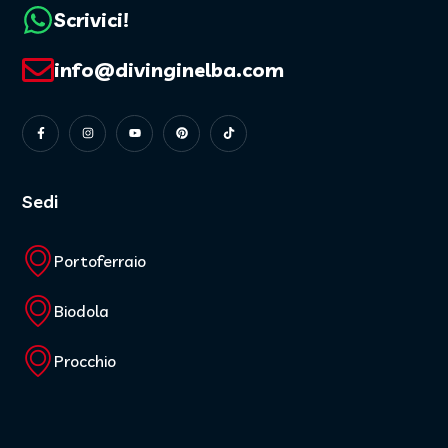
Scrivici!
info@divinginelba.com
Sedi
Portoferraio
Biodola
Procchio