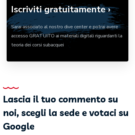
Iscriviti gratuitamente ›
Sarai associato al nostro dive center e potrai avere
accesso GRATUITO ai materiali digitali riguardanti la
teoria dei corsi subacquei
Lascia il tuo commento su
noi, scegli la sede e votaci su
Google