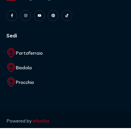
Sedi
Portoferraio
Biodola
Procchio
Powered by
infoelba