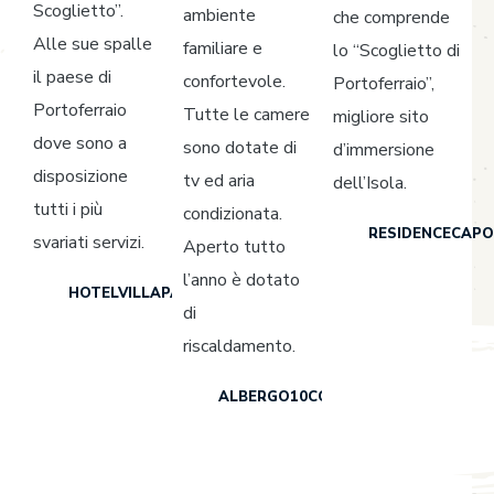
Scoglietto”.
ambiente
che comprende
Alle sue spalle
familiare e
lo “Scoglietto di
il paese di
confortevole.
Portoferraio”,
Portoferraio
Tutte le camere
migliore sito
dove sono a
sono dotate di
d’immersione
disposizione
tv ed aria
dell’Isola.
tutti i più
condizionata.
RESIDENCECAPO
svariati servizi.
Aperto tutto
l’anno è dotato
HOTELVILLAPADULELLA.IT
di
riscaldamento.
ALBERGO10COLORI.IT