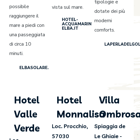
tipologie e
possibile
vista sul mare.
dotate dei più
raggiungere il
HOTEL-
moderni
ACQUAMARINA-
mare a piedi con
ELBA.IT
comforts.
una passeggiata
di circa 10
LAPERLADELGOL
minuti.
ELBASOLARE.IT
Hotel
Hotel
Villa
Valle
Monnalisa
Ombros
Verde
Loc. Procchio,
Spiaggia de
57030
Le Ghiaie -