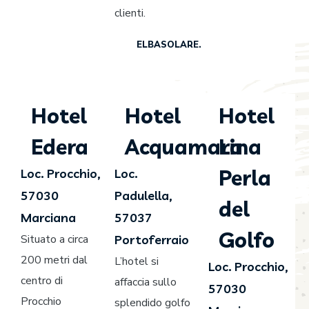
clienti.
ELBASOLARE.IT
Hotel
Hotel
Hotel
Edera
Acquamarina
La
Perla
Loc. Procchio,
Loc.
57030
Padulella,
del
Marciana
57037
Golfo
Situato a circa
Portoferraio
200 metri dal
L’hotel si
Loc. Procchio,
centro di
affaccia sullo
57030
Procchio
splendido golfo