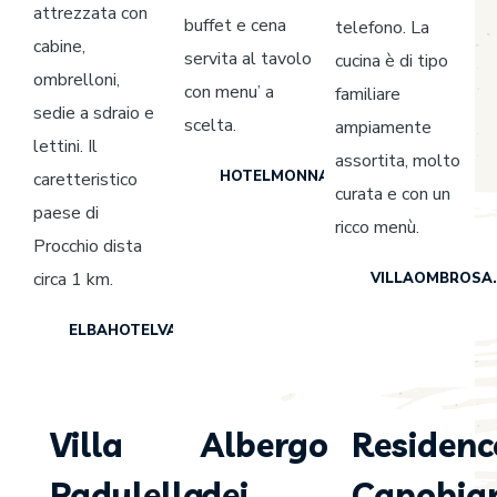
attrezzata con
buffet e cena
telefono. La
cabine,
servita al tavolo
cucina è di tipo
ombrelloni,
con menu’ a
familiare
sedie a sdraio e
scelta.
ampiamente
lettini. Il
assortita, molto
HOTELMONNALISA.IT
caretteristico
curata e con un
paese di
ricco menù.
Procchio dista
circa 1 km.
VILLAOMBROSA.
ELBAHOTELVALLEVERDE.IT
Villa
Albergo
Residenc
Padulella
dei
Capobia