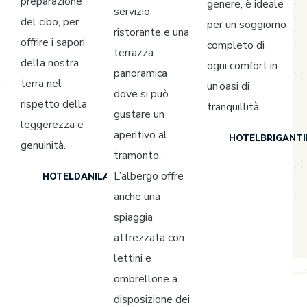
preparazione
genere, è ideale
servizio
del cibo, per
per un soggiorno
ristorante e una
offrire i sapori
completo di
terrazza
della nostra
ogni comfort in
panoramica
terra nel
un’oasi di
dove si può
rispetto della
tranquillità.
gustare un
leggerezza e
aperitivo al
HOTELBRIGANTI
genuinità.
tramonto.
L’albergo offre
HOTELDANILA.IT
anche una
spiaggia
attrezzata con
lettini e
ombrellone a
disposizione dei