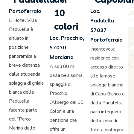
10
Portoferraio
Loc.
L’ Hotel Villa
Padulella -
colori
Padulella è
57037
Loc. Procchio,
situato in
Portoferraio
posizione
57030
Incantevole
panoramica a
Marciana
residence con
breve distanza
A soli 80 m.
accesso diretto
dalla stupenda
dalla bellissima
alle famose
spiaggia di ghiaia
spiaggia di
spiagge bianche
bianca della
Procchio,
di Capo Bianco e
Padulella
l’Albergo dei 10
della Padulella,
facente parte
Colori è una
parti integranti
del “Parco
pensione che
della zona di
Marino dello
offre un
tutela biologica