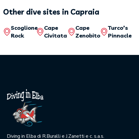
Other dive sites in Capraia
Scoglione
Cape
Cape
Turco’s
Rock
Civitata
Zenobito
Pinnacle
Diving in Elba di R.Buralli e J.Zanetti e c. s.a.s.