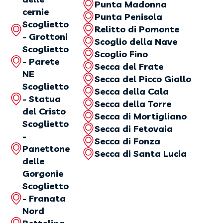
Punta Madonna
cernie
Punta Penisola
Scoglietto
Relitto di Pomonte
- Grottoni
Scoglio della Nave
Scoglietto
Scoglio Fino
- Parete
Secca del Frate
NE
Secca del Picco Giallo
Scoglietto
Secca della Cala
- Statua
Secca della Torre
del Cristo
Secca di Mortigliano
Scoglietto
Secca di Fetovaia
-
Secca di Fonza
Panettone
Secca di Santa Lucia
delle
Gorgonie
Scoglietto
- Franata
Nord