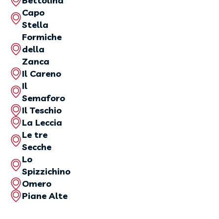
Bettolina
Capo
Stella
Formiche
della
Zanca
Il Careno
Il
Semaforo
Il Teschio
La Leccia
Le tre
Secche
Lo
Spizzichino
Omero
Piane Alte