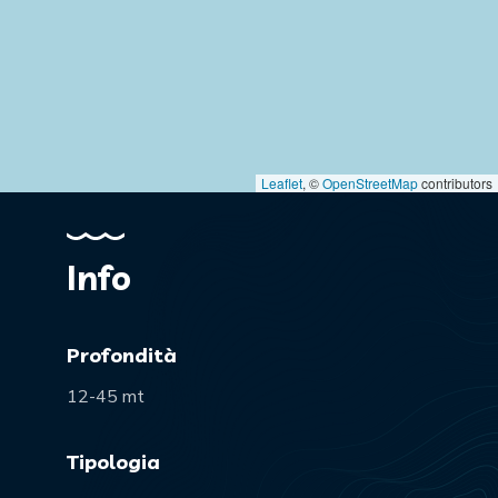
Leaflet
, ©
OpenStreetMap
contributors
Info
Profondità
12-45 mt
Tipologia