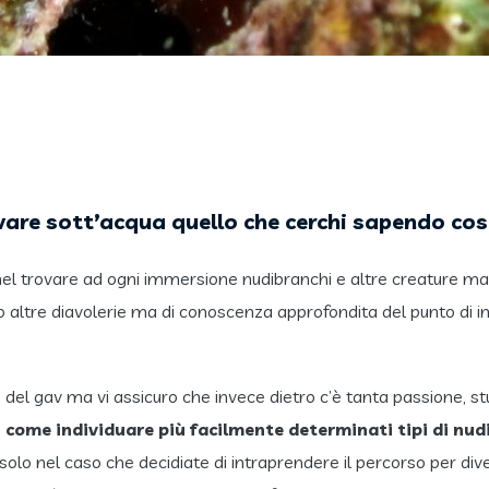
are sott’acqua quello che cerchi sapendo co
 nel trovare ad ogni immersione nudibranchi e altre creature m
o altre diavolerie ma di conoscenza approfondita del punto di im
 del gav ma vi assicuro che invece dietro c’è tanta passione, st
e
come individuare più facilmente determinati tipi di nu
solo nel caso che decidiate di intraprendere il percorso per div