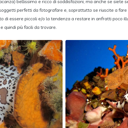
canza) bellissimo e ricco di soddisfazioni, ma anche se siete s
 soggetti perfetti da fotografare e, soprattutto se riuscite a far
tto di essere piccoli e/o la tendenza a restare in anfratti poco il
quindi più facili da trovare.