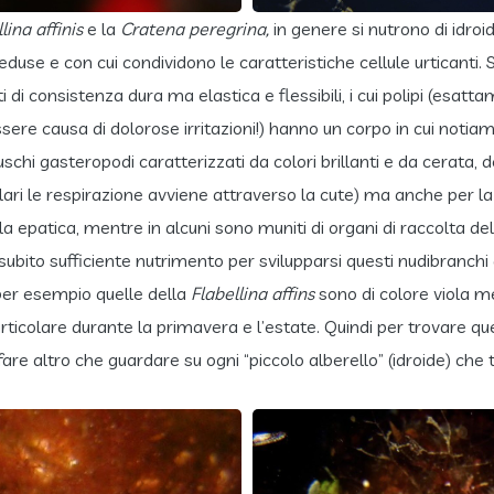
lina affinis
e la
Cratena peregrina,
in genere si nutrono di idro
duse e con cui condividono le caratteristiche cellule urticanti.
 di consistenza dura ma elastica e flessibili, i cui polipi (esat
essere causa di dolorose irritazioni!) hanno un corpo in cui noti
lluschi gasteropodi caratterizzati da colori brillanti e da cerata
ri le respirazione avviene attraverso la cute) ma anche per la d
a epatica, mentre in alcuni sono muniti di organi di raccolta delle
 subito sufficiente nutrimento per svilupparsi questi nudibranchi
 per esempio quelle della
Flabellina affins
sono di colore viola m
particolare durante la primavera e l’estate. Quindi per trovare q
 fare altro che guardare su ogni “piccolo alberello” (idroide) ch