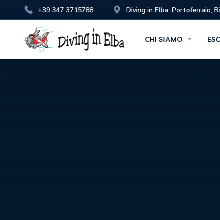
+39 347 3715788
Diving in Elba: Portoferraio, 
VACANZE ALL’ELBA
CHI SIAMO
ES
VACANZE ALL’ELBA