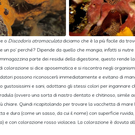
re o
Discodoris atromaculata
diciamo che è la più facile da trov
e un po’ perché? Dipende da quello che mangia, infatti si nutre
 immagazzina parte dei residui della digestione, questo rende 
di colorazione si dice aposematica e si riscontra negli organism
datori possono riconoscerli immediatamente e evitano di mang
 gustosissimi e sani, adottano gli stessi colori per ingannare ch
radula (ovvero una sorta di nastro dentato e chitinoso, simile 
ù chiare. Quindi ricapitolando per trovare la vacchetta di mare
 dura (come un sasso, da cui il nome) con superficie ruvida, rico
ta) e con colorazione rosso violacea. La colorazione è dovuta al