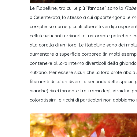
Le Flabelline, tra cui le più “famose” sono la
Flabel
o Celenterata, lo stesso a cui appartengono le me
complesso come piccoli alberelli verdi/trasparenti
cellule urticanti ordinarli al ristorante potrebbe 
alla corolla di un fiore. Le flabelline sono dei mo
aumentare a superficie corporea (in molti esempla
contenere al loro interno diverticoli della ghiandol
nutrono. Per essere sicuri che la loro prole abbia
filamenti di colori diversi a seconda delle specie
bianche) direttamente tra i rami degli idroidi in 
coloratissimi e ricchi di particolari non dobbiamo