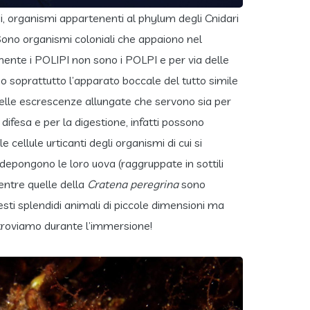
idi, organismi appartenenti al phylum degli Cnidari
 Sono organismi coloniali che appaiono nel
tamente i POLIPI non sono i POLPI e per via delle
amo soprattutto l’apparato boccale del tutto simile
, delle escrescenze allungate che servono sia per
ifesa e per la digestione, infatti possono
 cellule urticanti degli organismi di cui si
 depongono le loro uova (raggruppate in sottili
entre quelle della
Cratena peregrina
sono
uesti splendidi animali di piccole dimensioni ma
e troviamo durante l’immersione!